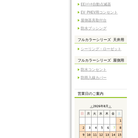
EEｽｲｯﾁ自動点滅器
EV･PHEV用コンセント
屋側器具取付台
防水ブッシング
フルカラーシリーズ 天井用
シーリング・ローゼット
フルカラーシリーズ 屋側用
防水コンセント
防雨入線カバー
営業日のご案内
＜
2026年8月
＞
日
月
火
水
木
金
土
1
2
3
4
5
6
7
8
9
10
11
12
13
14
15