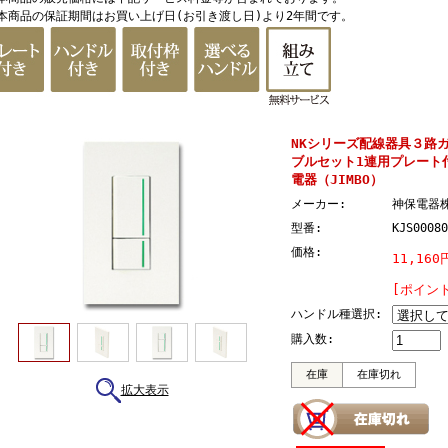
 本商品の保証期間はお買い上げ日(お引き渡し日)より2年間です。
NKシリーズ配線器具３路
ブルセット1連用プレート
電器（JIMBO）
メーカー:
神保電器
型番:
KJS00080
価格:
11,160
[ポイン
ハンドル種選択:
購入数:
在庫
在庫切れ
拡大表示