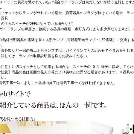
 スイッチに負荷が繋がれていない場合ガイドランプは点灯しないか暗く点灯します
ん。
ソケットからランプが外れている場合、負荷器具のプラグが抜けている場合、ラン
荷器具
手元スイッチがOFFになっている場合など）
 ガイドランプの輝度は、接続する器具の種類・点灯方式により多少異なりますが、
。
 白熱灯照明器具の電球を省エネ形ランプ（電球型蛍光ランプ・LED電球）に交換す
合、
外製など一部の省エネ形ランプでは、ガイドランプとの組合せで不具合を生じる
しくは、ランプの取扱説明書を良くお読みください。
ご注意】片切スイッチとして使用する場合は、スイッチの 0-1 端子に接続してくだ
ご注意】商品の色は画面の見え方等により実物とは異なる場合があります。※器具の
さい。
 電気工事士法によりこの器具の施工は電気工事士でなければできません。