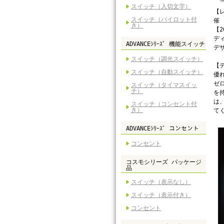
スイッチ（入切文字）
【
スイッチ（パイロット付
催
き）
【
デ
ADVANCEｼﾘｰｽﾞ 機能スイッチ
デ
スイッチ（調光スイッチ）
【
スイッチ（自動スイッチ）
優
ゼ
スイッチ（タイマスイッ
チ）
を
は
スイッチ（コンセント付
き）
て
ADVANCEｼﾘｰｽﾞ コンセント
コンセント
コスモシリーズ パッケージ
品
スイッチ（表示なし）
スイッチ（表示付き）
コンセント