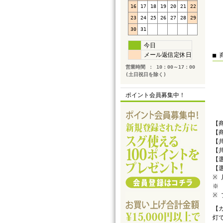
16
17
18
19
20
21
22
23
24
25
26
27
28
29
30
31
今日
メール返信定休日
■ 
営業時間 ： 10：00～17：00
(土日祝日を除く)
ポイント会員募集中！
【商
【商
【
【共
【
【
※
※ 
※
【
灯