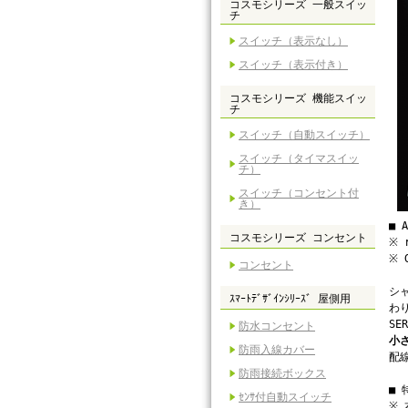
コスモシリーズ 一般スイッ
チ
スイッチ（表示なし）
スイッチ（表示付き）
コスモシリーズ 機能スイッ
チ
スイッチ（自動スイッチ）
スイッチ（タイマスイッ
チ）
スイッチ（コンセント付
き）
■ 
コスモシリーズ コンセント
※ 
※ 
コンセント
シ
ｽﾏｰﾄﾃﾞｻﾞｲﾝｼﾘｰｽﾞ 屋側用
わ
S
防水コンセント
小
防雨入線カバー
配線
防雨接続ボックス
■
ｾﾝｻ付自動スイッチ
※