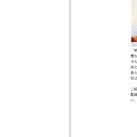
「
豊
そ
ゆ
あ
以
ご
配
い