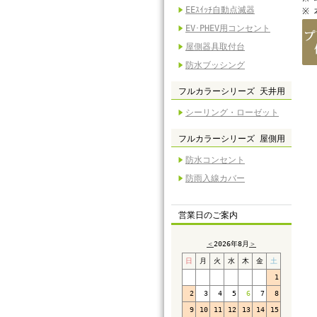
EEｽｲｯﾁ自動点滅器
※
EV･PHEV用コンセント
屋側器具取付台
防水ブッシング
フルカラーシリーズ 天井用
シーリング・ローゼット
フルカラーシリーズ 屋側用
防水コンセント
防雨入線カバー
営業日のご案内
＜
2026年8月
＞
日
月
火
水
木
金
土
1
2
3
4
5
6
7
8
9
10
11
12
13
14
15