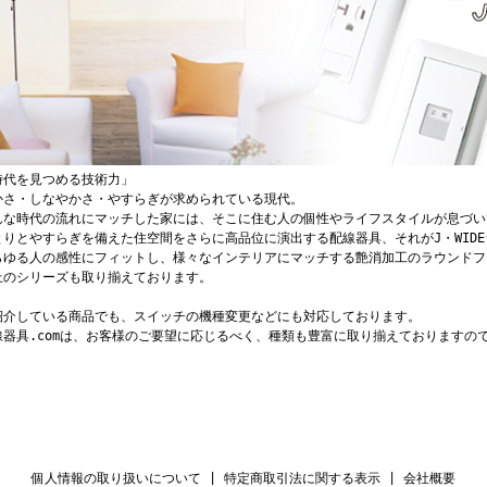
時代を見つめる技術力」
かさ・しなやかさ・やすらぎが求められている現代。
んな時代の流れにマッチした家には、そこに住む人の個性やライフスタイルが息づい
とりとやすらぎを備えた住空間をさらに高品位に演出する配線器具、それがJ・WID
らゆる人の感性にフィットし、様々なインテリアにマッチする艶消加工のラウンドフ
上のシリーズも取り揃えております。
紹介している商品でも、スイッチの機種変更などにも対応しております。
線器具.comは、お客様のご要望に応じるべく、種類も豊富に取り揃えておりますの
。
個人情報の取り扱いについて
|
特定商取引法に関する表示
|
会社概要