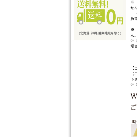
※
せ
（
負
の
※
（北海道､沖縄､離島地域を除く）
ん
※
場
海
詳
【
【
下
※