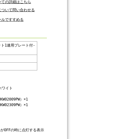
いての詳細はこちら
について問い合わせる
ールですすめる
ト1連用プレート付-
ホワイト
2009PW）×1
2309PW）×1
がOFFの時に点灯する表示