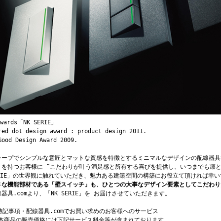
Awards「NK SERIE」
red dot design award : product design 2011.
Good Design Award 2009.
ャープでシンプルな意匠とマットな質感を特徴とするミニマルなデザインの配線器具
りを持つお客様に “こだわりが叶う満足感と所有する喜びを提供し、いつまでも凛とし
ERIE」の世界観に触れていただき、魅力ある建築空間の構築にお役立て頂ければ幸い
さな機能部材である「壁スイッチ」も、ひとつの大事なデザイン要素としてこだわり
器具.comより、「NK SERIE」を お届けさせていただきます。
 特記事項・配線器具.comでお買い求めのお客様へのサービス
 本商品の販売価格には下記サービス料金等が含まれております。