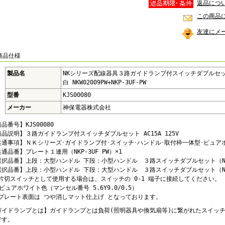
返品につ
この商品
友達にメ
商品仕様
製品名
NKシリーズ配線器具３路ガイドランプ付スイッチダブルセッ
白 NKW02009PW+NKP-3UF-PW
型番
KJS00080
メーカー
神保電器株式会社
品番号】KJS00080
品説明】３路ガイドランプ付スイッチダブルセット AC15A 125V
共通事項】ＮＫシリーズ･ガイドランプ付･スイッチ･ハンドル･取付枠一体型･ピュア
通品番】プレート１連用（NKP-3UF PW）×1
選択品番】上段：大型ハンドル 下段：小型ハンドル ３路スイッチダブルセット（NKW0
選択品番】上段：小型ハンドル 下段：大型ハンドル ３路スイッチダブルセット（NKW0
 片切スイッチとして使用する場合は、スイッチの 0-1 端子に接続してください。
ピュアホワイト色（マンセル番号 5.6Y9.0/0.5）
 プレート表面は つや消しマット仕上げ となっております。
ガイドランプとは】ガイドランプとは負荷(照明器具や換気扇等)に繋がれたスイッチ
です。