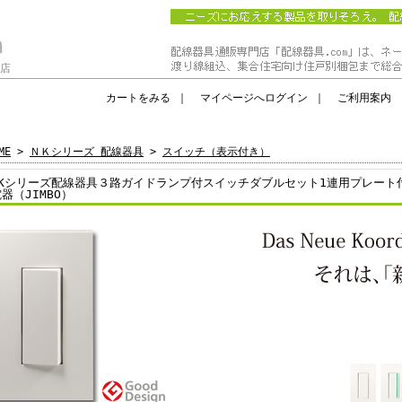
門店
カートをみる
｜
マイページへログイン
｜
ご利用案内
ME
>
ＮＫシリーズ 配線器具
>
スイッチ（表示付き）
NKシリーズ配線器具３路ガイドランプ付スイッチダブルセット1連用プレート
電器（JIMBO）