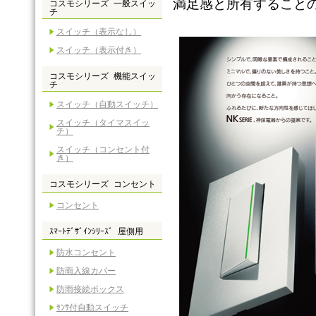
満足感と所有すること
コスモシリーズ 一般スイッ
チ
スイッチ（表示なし）
スイッチ（表示付き）
コスモシリーズ 機能スイッ
チ
スイッチ（自動スイッチ）
スイッチ（タイマスイッ
チ）
スイッチ（コンセント付
き）
コスモシリーズ コンセント
コンセント
ｽﾏｰﾄﾃﾞｻﾞｲﾝｼﾘｰｽﾞ 屋側用
防水コンセント
防雨入線カバー
防雨接続ボックス
ｾﾝｻ付自動スイッチ