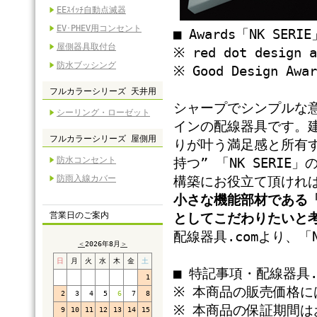
EEｽｲｯﾁ自動点滅器
EV･PHEV用コンセント
■ Awards「NK SERIE
屋側器具取付台
※ red dot design a
防水ブッシング
※ Good Design Awar
フルカラーシリーズ 天井用
シャープでシンプルな
シーリング・ローゼット
インの配線器具です。
フルカラーシリーズ 屋側用
りが叶う満足感と所有
防水コンセント
持つ” 「NK SERI
防雨入線カバー
構築にお役立て頂けれ
小さな機能部材である
営業日のご案内
としてこだわりたいと
配線器具.comより、「
＜
2026年8月
＞
日
月
火
水
木
金
土
■ 特記事項・配線器具
1
※ 本商品の販売価格
2
3
4
5
6
7
8
※ 本商品の保証期間は
9
10
11
12
13
14
15