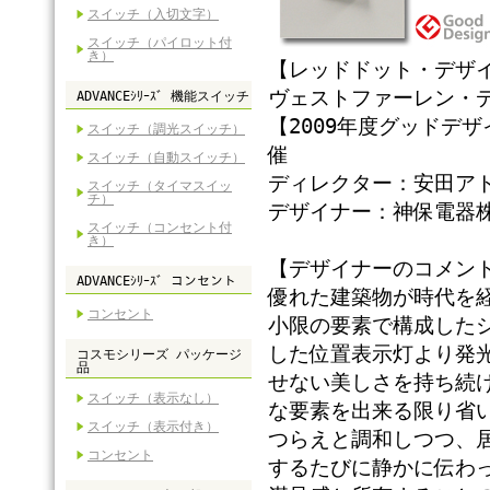
スイッチ（入切文字）
スイッチ（パイロット付
き）
【レッドドット・デザイ
ヴェストファーレン・
ADVANCEｼﾘｰｽﾞ 機能スイッチ
【2009年度グッドデ
スイッチ（調光スイッチ）
催
スイッチ（自動スイッチ）
ディレクター：安田ア
スイッチ（タイマスイッ
チ）
デザイナー：神保電器
スイッチ（コンセント付
き）
【デザイナーのコメン
ADVANCEｼﾘｰｽﾞ コンセント
優れた建築物が時代を
コンセント
小限の要素で構成した
した位置表示灯より発
コスモシリーズ パッケージ
品
せない美しさを持ち続
スイッチ（表示なし）
な要素を出来る限り省
スイッチ（表示付き）
つらえと調和しつつ、
コンセント
するたびに静かに伝わ