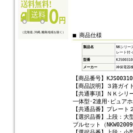
（北海道､沖縄､離島地域を除く）
■ 商品仕様
製品名
NKシリー
レート付-白 
型番
KJS00310
メーカー
神保電器
【商品番号】KJS00310
【商品説明】３路ガイドラ
【共通事項】ＮＫシリー
一体型･2連用･ピュア
【共通品番】プレート２連用
【選択品番】上段：大
ブルセット（NKW02009
【選択品番】上段：小