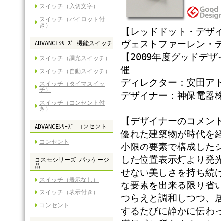
スイッチ（入切文字）
スイッチ（パイロット付
き）
【レッドドット・デザイ
ヴェストファーレン・
ADVANCEｼﾘｰｽﾞ 機能スイッチ
【2009年度グッドデ
スイッチ（調光スイッチ）
催
スイッチ（自動スイッチ）
ディレクター：安田ア
スイッチ（タイマスイッ
チ）
デザイナー：神保電器
スイッチ（コンセント付
き）
【デザイナーのコメン
ADVANCEｼﾘｰｽﾞ コンセント
優れた建築物が時代を
コンセント
小限の要素で構成した
した位置表示灯より発
コスモシリーズ パッケージ
品
せない美しさを持ち続
スイッチ（表示なし）
な要素を出来る限り省
スイッチ（表示付き）
つらえと調和しつつ、
コンセント
するたびに静かに伝わ