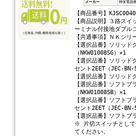
メーカー
神保電器
【商品番号】KJSC0040
【商品説明】３路スイッチ
ーミナル付接地ダブルコンセ
（北海道､沖縄､離島地域を除く）
【共通事項】ＮＫシリー
【選択品番】ソリッド
（NKW01008SG）×1
【選択品番】ソリッド
セント2EET（JEC-BN-5
【選択品番】ソリッドグレ
【選択品番】ソフトブ
（NKW01008SB）×1
【選択品番】ソフトブ
セント2EET（JEC-BN-5
【選択品番】ソフトブラッ
※ 片切スイッチとして
てください。