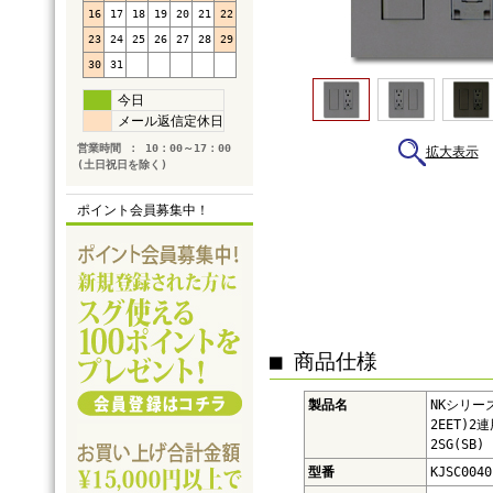
16
17
18
19
20
21
22
23
24
25
26
27
28
29
30
31
今日
メール返信定休日
営業時間 ： 10：00～17：00
拡大表示
(土日祝日を除く)
ポイント会員募集中！
■ 商品仕様
製品名
NKシリ
2EET)2連
2SG(SB)
型番
KJSC0040