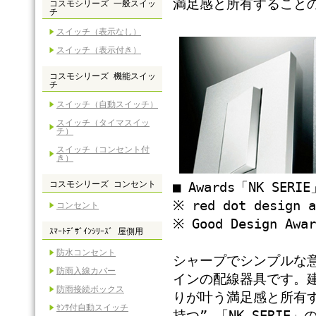
満足感と所有すること
コスモシリーズ 一般スイッ
チ
スイッチ（表示なし）
スイッチ（表示付き）
コスモシリーズ 機能スイッ
チ
スイッチ（自動スイッチ）
スイッチ（タイマスイッ
チ）
スイッチ（コンセント付
き）
コスモシリーズ コンセント
■ Awards「NK SERIE
※ red dot design a
コンセント
※ Good Design Awar
ｽﾏｰﾄﾃﾞｻﾞｲﾝｼﾘｰｽﾞ 屋側用
防水コンセント
シャープでシンプルな
防雨入線カバー
インの配線器具です。
防雨接続ボックス
りが叶う満足感と所有
ｾﾝｻ付自動スイッチ
持つ” 「NK SERI