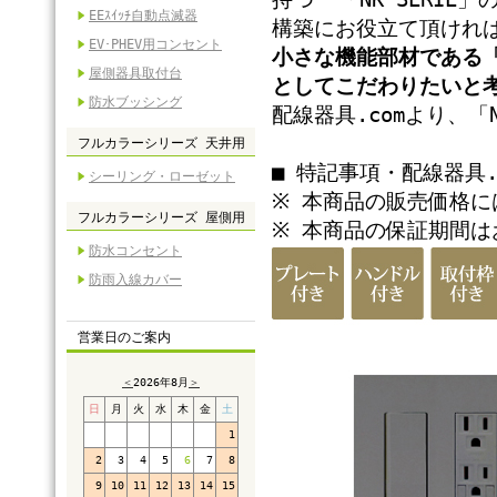
EEｽｲｯﾁ自動点滅器
構築にお役立て頂けれ
EV･PHEV用コンセント
小さな機能部材である
屋側器具取付台
としてこだわりたいと
防水ブッシング
配線器具.comより、「
フルカラーシリーズ 天井用
■ 特記事項・配線器具
シーリング・ローゼット
※ 本商品の販売価格
フルカラーシリーズ 屋側用
※ 本商品の保証期間は
防水コンセント
防雨入線カバー
営業日のご案内
＜
2026年8月
＞
日
月
火
水
木
金
土
1
2
3
4
5
6
7
8
9
10
11
12
13
14
15