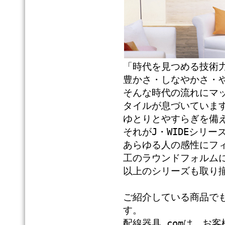
「時代を見つめる技術
豊かさ・しなやかさ・
そんな時代の流れにマ
タイルが息づいていま
ゆとりとやすらぎを備
それがJ・WIDEシリー
あらゆる人の感性にフ
工のラウンドフォルム
以上のシリーズも取り
ご紹介している商品で
す。
配線器具.comは、お