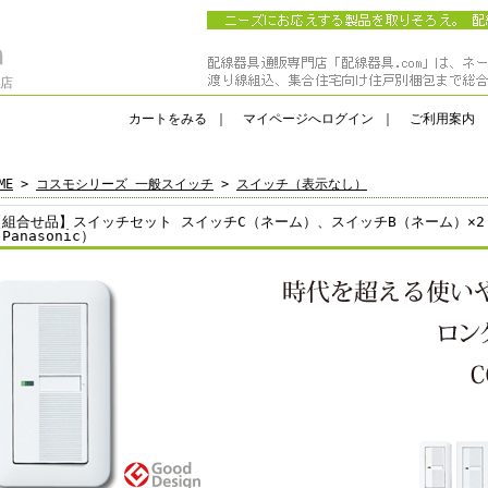
門店
カートをみる
｜
マイページへログイン
｜
ご利用案内
ME
>
コスモシリーズ 一般スイッチ
>
スイッチ（表示なし）
【組合せ品】スイッチセット スイッチC（ネーム）、スイッチB（ネーム）×2
Panasonic）