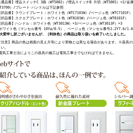
通品番】埋込スイッチC 3路（WT5002）/埋込スイッチB 片切（WT5001）×2/
T3700）/プレート･ハンドルは下記参照
択品番】ラウンドプレート：ホワイト色（WTC7101W）/ベージュ色（WTC7101F）
択品番】スクエアプレート：ホワイト色（WT8101W）/ベージュ色（WT8101F）
択品番】ハンドル：ホワイト色（WT3013W）×3/ベージュ色（WT3013F）×3
ホワイト色（マンセル番号 10Ya/0.5）、ベージュ色（マンセル番号2.2Y7.6/1.
 大変申し訳ございませんが、［利休色］の商品は取り扱いを終了いたしました。
ご注意】商品の色は画面の見え方等により実物とは異なる場合があります。※器具の
さい。
 電気工事士法によりこの器具の施工は電気工事士でなければできません。