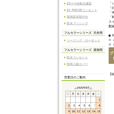
「
EEｽｲｯﾁ自動点滅器
「
EV･PHEV用コンセント
「
屋側器具取付台
「
ス
防水ブッシング
配
フルカラーシリーズ 天井用
■
※
シーリング・ローゼット
※
フルカラーシリーズ 屋側用
防水コンセント
防雨入線カバー
【
営業日のご案内
＜
2026年8月
＞
日
月
火
水
木
金
土
1
2
3
4
5
6
7
8
9
10
11
12
13
14
15