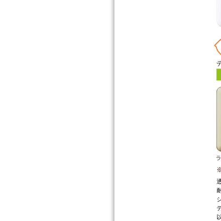
透
耐
シ
デ
以