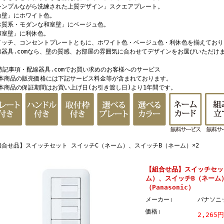
シンプルながら洗練された上質デザイン」スクエアプレート。
白壁」にホワイト色。
木質系・モダンな和室壁」にベージュ色。
和室壁」に利休色。
イッチ、コンセントプレートともに、ホワイト色・ベージュ色・利休色を揃えており
線器具.comなら、壁の質感、お部屋の雰囲気に合わせてデザインをお選びいただけ
 特記事項・配線器具.comでお買い求めのお客様へのサービス
 本商品の販売価格には下記サービス料金等が含まれております。
 本商品の保証期間はお買い上げ日(お引き渡し日)より1年間です。
組合せ品】スイッチセット スイッチC（ネーム）、スイッチB（ネーム）×2
【組合せ品】スイッチセッ
ム）、スイッチB（ネーム
（Panasonic）
メーカー:
パナソニ
価格:
2,265