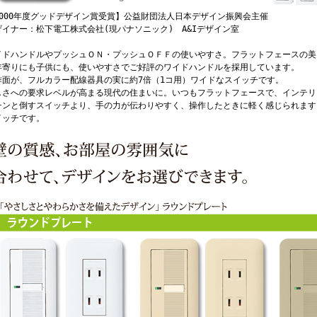
2000年度グッドデザイン賞受賞】公益財団法人日本デザイン振興会主催
ザイナー：松下電工株式会社(現パナソニック) A&Iデザイン室
イドハンドルやプッシュＯＮ・プッシュＯＦＦの使いやすさ。フラットフェースの美
年寄りにも子供にも、使いやすさでご好評のワイドハンドルを採用しています。
作面が、フルカラー配線器具の実に約7倍（1コ用）ワイドなスイッチです。
しさへの要求レベルが高まる現代の住まいに。いつもフラットフェースで、インテリ
チンと倒すスイッチより、手の力が伝わりやすく、操作したときに軽く感じられます
イッチです。