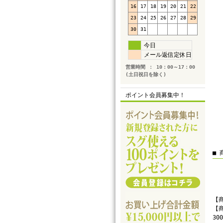
16
17
18
19
20
21
22
23
24
25
26
27
28
29
30
31
今日
メール返信定休日
営業時間 ： 10：00～17：00
(土日祝日を除く)
ポイント会員募集中！
■ 
【商
【商
300