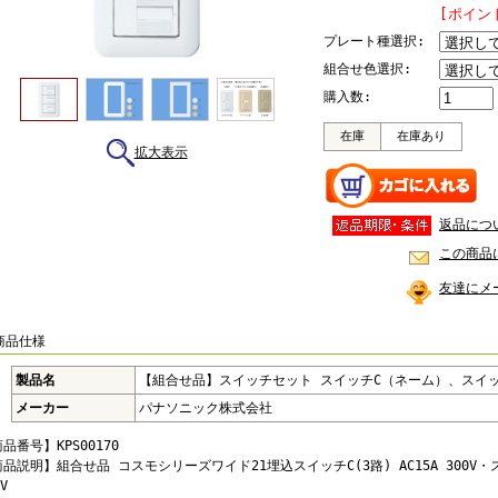
[ポイン
プレート種選択:
組合せ色選択:
購入数:
在庫
在庫あり
拡大表示
返品につ
この商品
友達にメ
商品仕様
製品名
【組合せ品】スイッチセット スイッチC（ネーム）、スイッ
メーカー
パナソニック株式会社
品番号】KPS00170
品説明】組合せ品 コスモシリーズワイド21埋込スイッチC(3路) AC15A 300V・スイ
V