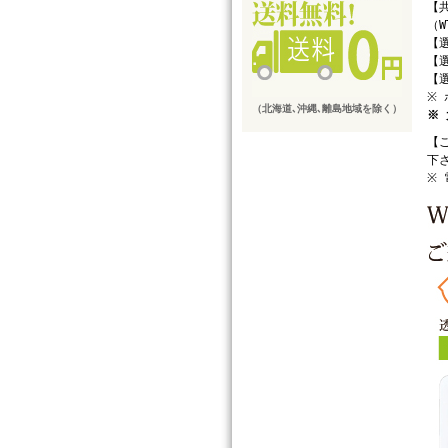
【共
（W
【選
【選
【選
※ 
（北海道､沖縄､離島地域を除く）
※
【
下
※