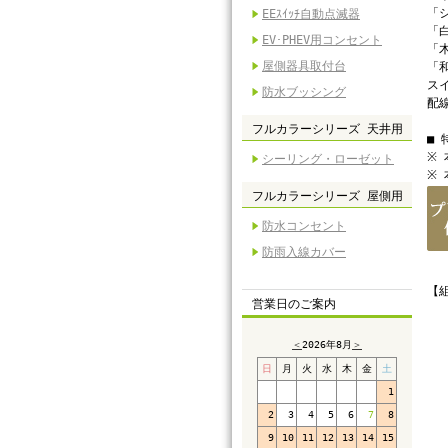
「
EEｽｲｯﾁ自動点滅器
「
EV･PHEV用コンセント
「
屋側器具取付台
「
ス
防水ブッシング
配
フルカラーシリーズ 天井用
■
※
シーリング・ローゼット
※
フルカラーシリーズ 屋側用
防水コンセント
防雨入線カバー
【
営業日のご案内
＜
2026年8月
＞
日
月
火
水
木
金
土
1
2
3
4
5
6
7
8
9
10
11
12
13
14
15