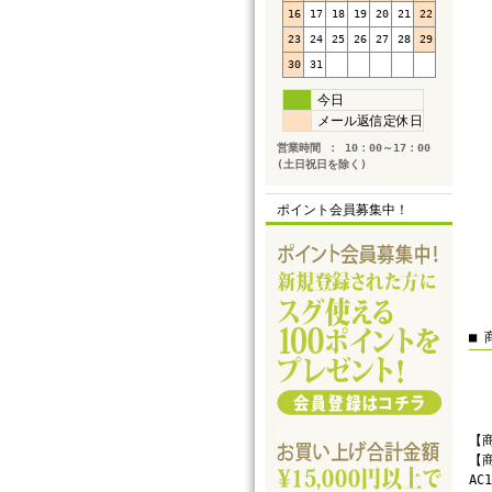
16
17
18
19
20
21
22
23
24
25
26
27
28
29
30
31
今日
メール返信定休日
営業時間 ： 10：00～17：00
(土日祝日を除く)
ポイント会員募集中！
■ 
【商
【商
AC