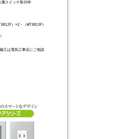
2/金属スイッチ取付枠
12F）×2・（WT3013F）
6）
施工は電気工事店にご相談