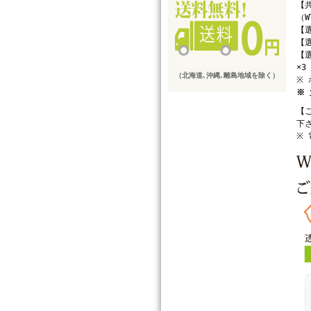
【共
（W
【選
【選
【選
×3
（北海道､沖縄､離島地域を除く）
※ 
※
【
下
※