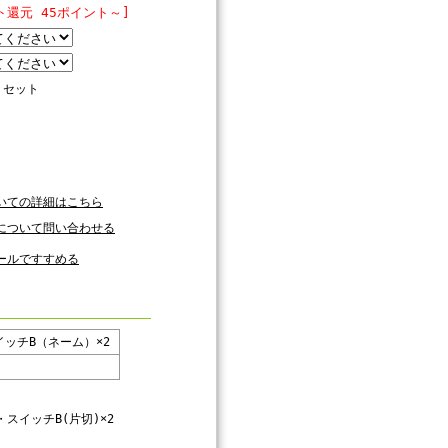
ト還元 45ポイント～]
セット
いての詳細はこちら
について問い合わせる
ールですすめる
ッチB（ネーム）×2
・スイッチB(片切)×2