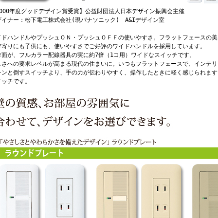
2000年度グッドデザイン賞受賞】公益財団法人日本デザイン振興会主催
ザイナー：松下電工株式会社(現パナソニック) A&Iデザイン室
イドハンドルやプッシュＯＮ・プッシュＯＦＦの使いやすさ。フラットフェースの美
年寄りにも子供にも、使いやすさでご好評のワイドハンドルを採用しています。
作面が、フルカラー配線器具の実に約7倍（1コ用）ワイドなスイッチです。
しさへの要求レベルが高まる現代の住まいに。いつもフラットフェースで、インテリ
チンと倒すスイッチより、手の力が伝わりやすく、操作したときに軽く感じられます
イッチです。