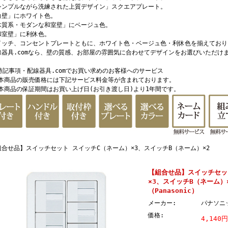
シンプルながら洗練された上質デザイン」スクエアプレート。
白壁」にホワイト色。
木質系・モダンな和室壁」にベージュ色。
和室壁」に利休色。
イッチ、コンセントプレートともに、ホワイト色・ベージュ色・利休色を揃えており
線器具.comなら、壁の質感、お部屋の雰囲気に合わせてデザインをお選びいただけ
 特記事項・配線器具.comでお買い求めのお客様へのサービス
 本商品の販売価格には下記サービス料金等が含まれております。
 本商品の保証期間はお買い上げ日(お引き渡し日)より1年間です。
組合せ品】スイッチセット スイッチC（ネーム）×3、スイッチB（ネーム）×2
【組合せ品】スイッチセッ
×3、スイッチB（ネーム）
（Panasonic）
メーカー:
パナソニ
価格:
4,140