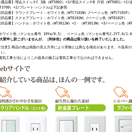
通品番】埋込スイッチC 3路（WT5002）×3/埋込スイッチB 片切（WT5001）×
T3700）×2/プレート･ハンドルは下記参照
択品番】ラウンドプレート：ホワイト色（WTC7102W）/ベージュ色（WTC7102F）
択品番】スクエアプレート：ホワイト色（WT8102W）/ベージュ色（WT8102F）
択品番】ハンドル：ホワイト色（WT3012W）×2・（WT3013W）×3/ベージュ色（WT30
ホワイト色（マンセル番号 10Ya/0.5）、ベージュ色（マンセル番号2.2Y7.6/1.
 大変申し訳ございませんが、［利休色］の商品は取り扱いを終了いたしました。
ご注意】商品の色は画面の見え方等により実物とは異なる場合があります。※器具の
さい。
 電気工事士法によりこの器具の施工は電気工事士でなければできません。