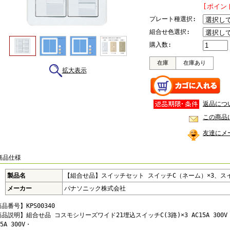
[ポイン
プレート種選択:
組合せ色選択:
購入数:
在庫
在庫あり
拡大表示
返品につ
この商品
友達にメ
商品仕様
製品名
【組合せ品】スイッチセット スイッチC（ネーム）×3、スイ
メーカー
パナソニック株式会社
品番号】KPS00340
品説明】組合せ品 コスモシリーズワイド21埋込スイッチC(3路)×3 AC15A 300V
15A 300V・