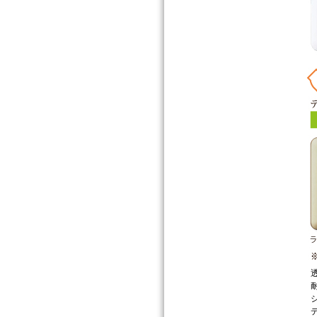
透
耐
シ
デ