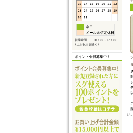
16
17
18
19
20
21
22
23
24
25
26
27
28
29
30
31
今日
メール返信定休日
営業時間 ： 10：00～17：00
(土日祝日を除く)
ポイント会員募集中！
透
耐
シ
デ
以
ご
配
い