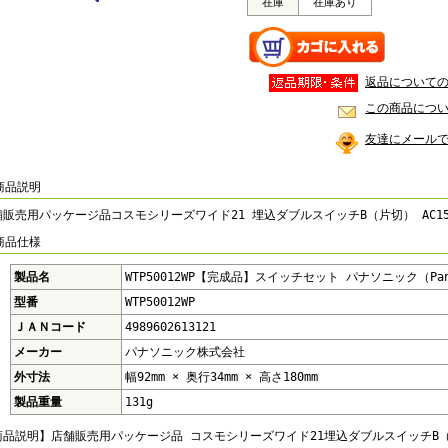
在庫
在庫あり
返品について
この商品につ
友達にメール
商品説明
販売用パッケージ品コスモシリーズワイド21 埋込ダブルスイッチB（片切） AC15A
商品仕様
製品名
WTP50012WP【完成品】スイッチセット パナソニック（Pana
型番
WTP50012WP
ＪＡＮコード
4989602613121
メーカー
パナソニック株式会社
外寸法
幅92mm × 奥行34mm × 高さ180mm
製品重量
131g
商品説明】店舗販売用パッケージ品 コスモシリーズワイド21埋込ダブルスイッチB（片切）