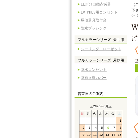
EEｽｲｯﾁ自動点滅器
【
下
EV･PHEV用コンセント
※
屋側器具取付台
防水ブッシング
フルカラーシリーズ 天井用
シーリング・ローゼット
フルカラーシリーズ 屋側用
防水コンセント
防雨入線カバー
営業日のご案内
＜
2026年8月
＞
日
月
火
水
木
金
土
1
2
3
4
5
6
7
8
9
10
11
12
13
14
15