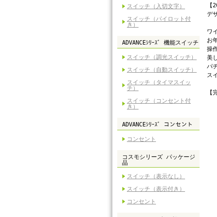
【
スイッチ（入切文字）
デ
スイッチ（パイロット付
き）
ワ
お
ADVANCEｼﾘｰｽﾞ 機能スイッチ
操
スイッチ（調光スイッチ）
美
パ
スイッチ（自動スイッチ）
ス
スイッチ（タイマスイッ
チ）
【
スイッチ（コンセント付
き）
ADVANCEｼﾘｰｽﾞ コンセント
コンセント
コスモシリーズ パッケージ
品
スイッチ（表示なし）
スイッチ（表示付き）
コンセント