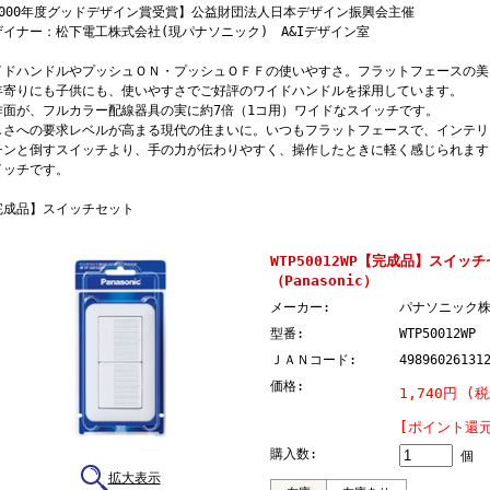
2000年度グッドデザイン賞受賞】公益財団法人日本デザイン振興会主催
ザイナー：松下電工株式会社(現パナソニック) A&Iデザイン室
イドハンドルやプッシュＯＮ・プッシュＯＦＦの使いやすさ。フラットフェースの美
年寄りにも子供にも、使いやすさでご好評のワイドハンドルを採用しています。
作面が、フルカラー配線器具の実に約7倍（1コ用）ワイドなスイッチです。
しさへの要求レベルが高まる現代の住まいに。いつもフラットフェースで、インテリ
チンと倒すスイッチより、手の力が伝わりやすく、操作したときに軽く感じられます
イッチです。
完成品】スイッチセット
WTP50012WP【完成品】スイッ
（Panasonic）
メーカー:
パナソニック
型番:
WTP50012WP
ＪＡＮコード:
49896026131
価格:
1,740円 (税
[ポイント還元
購入数:
個
拡大表示